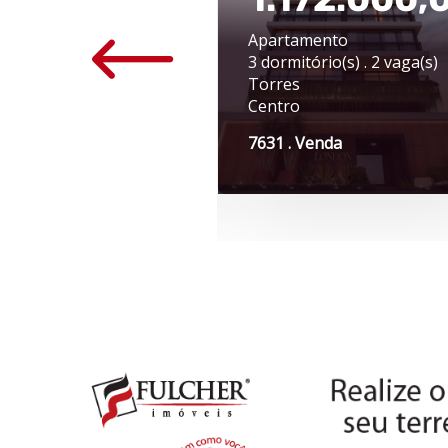
$ 6.500,00
Apartamento
 Térrea
3 dormitório(s) . 2 vaga(s)
as do Sul
Torres
tro
Centro
7 . Aluguel
7631 . Venda