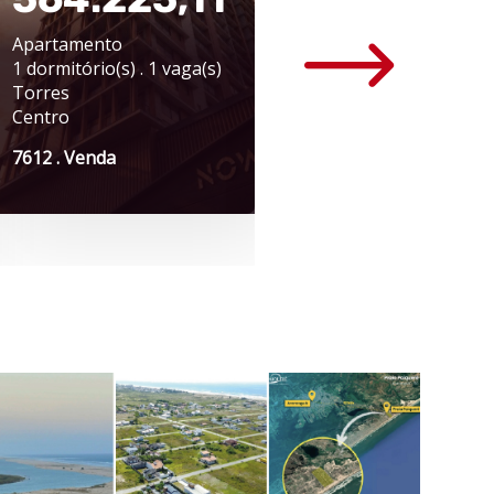
Apartamento
Apartamento
1 dormitório(s) . 1 vaga(s)
3 dormitório(s) . 2 va
Torres
Caxias do Sul
Centro
Rio Branco
7612 . Venda
7626 . Venda