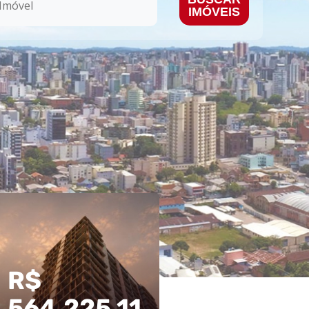
IMÓVEIS
R$
R$
564.225,11
770.000